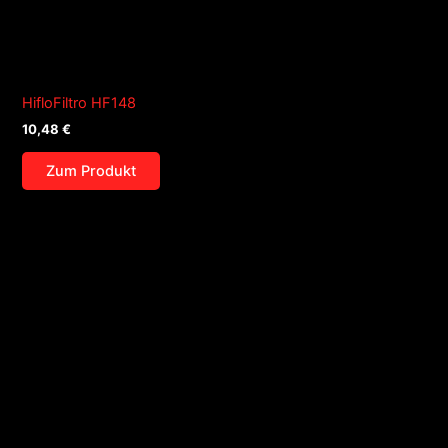
HifloFiltro HF148
10,48
€
Zum Produkt