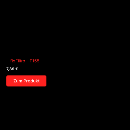
HifloFiltro HF155
7,39
€
Zum Produkt