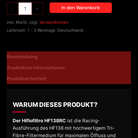
In den Warenkorb
-
+
inkl. MwSt.
zzgl.
Versandkosten
Lieferzeit:
1 - 3 Werktage (Deutschland)
Beschreibung
Zusätzliche Informationen
Produktsicherheit
WARUM DIESES PRODUKT?
Der Hiflofiltro HF138RC
ist die Racing-
Ausführung des HF138 mit hochwertigem Tri-
Fibre-Filtermedium für maximalen Ölfluss und