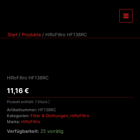
Zum
Inhalt
springen
Start
Produkte
HifloFiltro HF138RC
HifloFiltro
HF138RC
Menge
HifloFiltro HF138RC
11,16
€
Produkt enthält: 1
Stück
|
Artikelnummer:
HF138RC
Kategorien:
Filter & Dichtungen
,
HifloFiltro
Marke:
HifloFiltro
Verfügbarkeit:
25 vorrätig