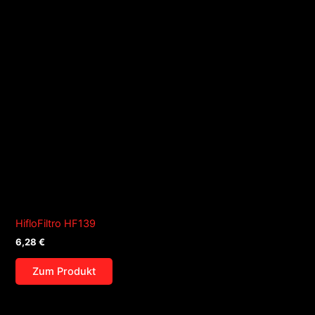
HifloFiltro HF139
6,28
€
Zum Produkt