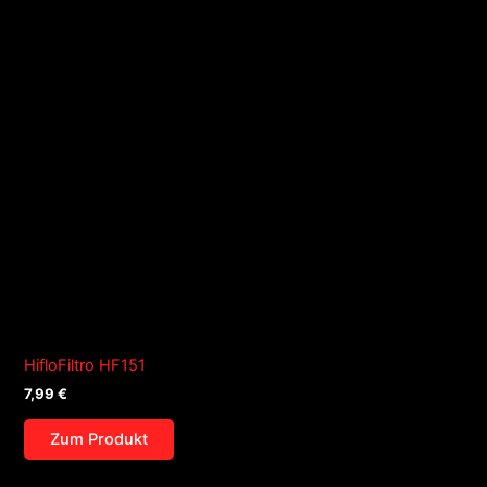
HifloFiltro HF151
7,99
€
Zum Produkt