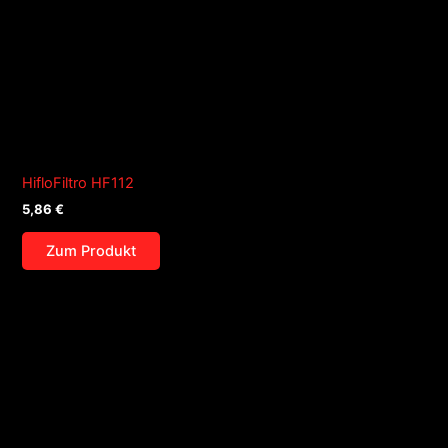
HifloFiltro HF112
5,86
€
Zum Produkt