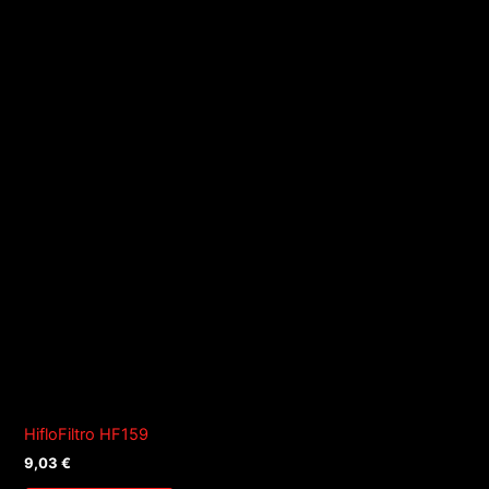
HifloFiltro HF159
9,03
€