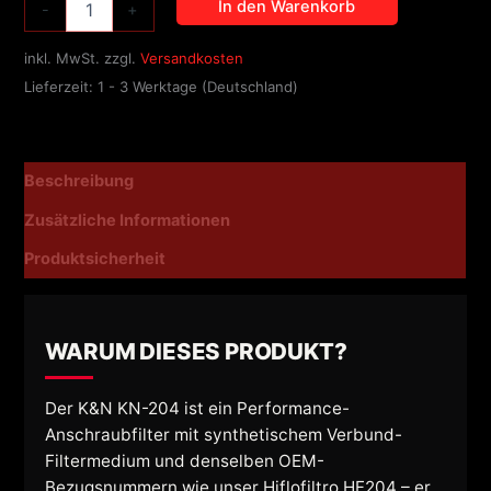
In den Warenkorb
-
+
inkl. MwSt.
zzgl.
Versandkosten
Lieferzeit:
1 - 3 Werktage (Deutschland)
Beschreibung
Zusätzliche Informationen
Produktsicherheit
WARUM DIESES PRODUKT?
Der K&N KN-204 ist ein Performance-
Anschraubfilter mit synthetischem Verbund-
Filtermedium und denselben OEM-
Bezugsnummern wie unser Hiflofiltro HF204 – er