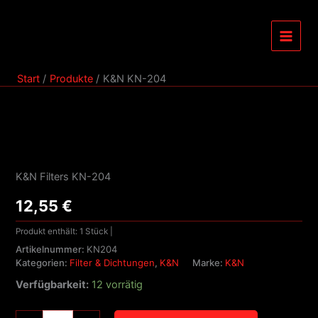
Zum
Menge
Inhalt
springen
Start
Produkte
K&N KN-204
K&N
KN-
204
K&N Filters KN-204
Menge
12,55
€
Produkt enthält: 1
Stück
|
Artikelnummer:
KN204
Kategorien:
Filter & Dichtungen
,
K&N
Marke:
K&N
Verfügbarkeit:
12 vorrätig