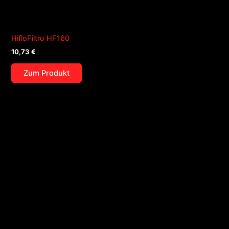
HifloFiltro HF160
10,73
€
Zum Produkt