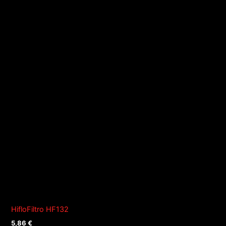
HifloFiltro HF132
5,86
€