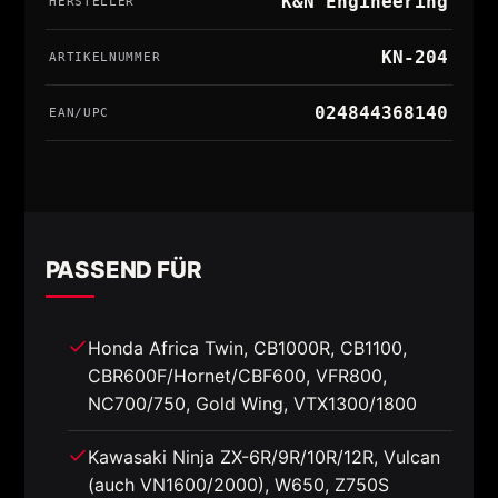
K&N Engineering
HERSTELLER
KN-204
ARTIKELNUMMER
024844368140
EAN/UPC
PASSEND FÜR
Honda Africa Twin, CB1000R, CB1100,
CBR600F/Hornet/CBF600, VFR800,
NC700/750, Gold Wing, VTX1300/1800
Kawasaki Ninja ZX-6R/9R/10R/12R, Vulcan
(auch VN1600/2000), W650, Z750S