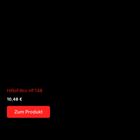
HifloFiltro HF148
10,48
€
Zum Produkt