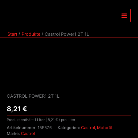
Zum
1L
Menge
Inhalt
springen
Start
Produkte
Castrol Power1 2T 1L
Castrol
Power1
2T
1L
Menge
CASTROL POWER1 2T 1L
8,21
€
Produkt enthält: 1
Liter
|
8,21
€
/ pro
Liter
Artikelnummer:
15F576
Kategorien:
Castrol
,
Motoröl
Marke:
Castrol