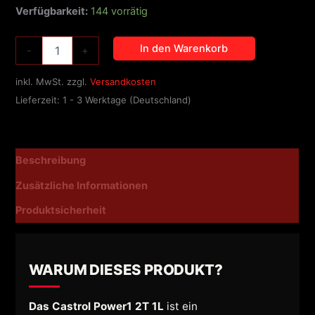
Verfügbarkeit:
144 vorrätig
In den Warenkorb
-
+
inkl. MwSt.
zzgl.
Versandkosten
Lieferzeit:
1 - 3 Werktage (Deutschland)
Beschreibung
Zusätzliche Informationen
Produktsicherheit
WARUM DIESES PRODUKT?
Das Castrol Power1 2T 1L
ist ein