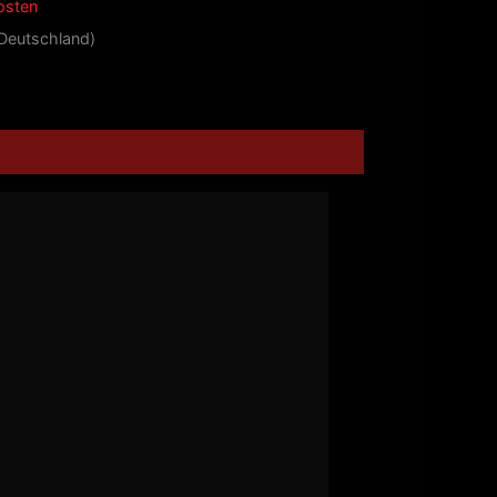
osten
(Deutschland)
s