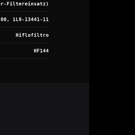
er-Filtereinsatz)
-00, 1L9-13441-11
Hiflofiltro
HF144