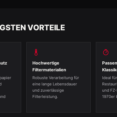
IGSTEN VORTEILE
hutz
Hochwertige
Passen
Filtermaterialien
Klassik
papier
Robuste Verarbeitung für
Ideal fü
d
eine lange Lebensdauer
Restaur
und zuverlässige
und FZ-
und
Filterleistung.
1970er 