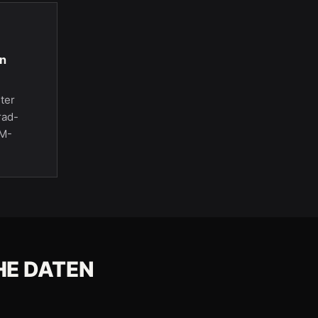
on
ter
rad-
EM-
HE DATEN