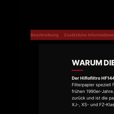
Beschreibung
Zusätzliche Information
WARUM DI
Der Hiflofiltro HF14
Filterpapier speziel
frühen 1990er-Jahre.
zurück und ist die p
XJ-, XS- und FZ-Klas