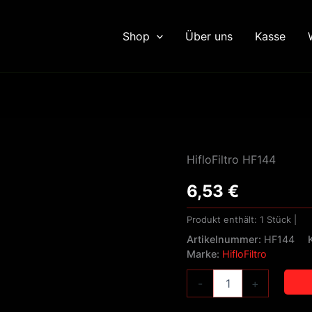
Shop
Über uns
Kasse
HifloFiltro
HifloFiltro HF144
HF144
Menge
6,53
€
Produkt enthält: 1
Stück
|
Artikelnummer:
HF144
Marke:
HifloFiltro
-
+