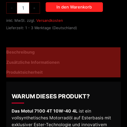
In den Warenkorb
-
+
inkl. MwSt.
zzgl.
Versandkosten
Lieferzeit:
1 - 3 Werktage (Deutschland)
Beschreibung
Zusätzliche Informationen
Produktsicherheit
WARUM DIESES PRODUKT?
Das Motul 7100 4T 10W-40 4L
ist ein
vollsynthetisches Motorradöl auf Esterbasis mit
exklusiver Ester-Technologie und innovativem