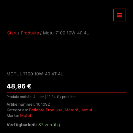
Zum
40
4L
Inhalt
Menge
springen
Start
Produkte
Motul 7100 10W-40 4L
Motul
7100
10W-
MOTUL 7100 10W-40 4T 4L
40
4L
48,96
€
Menge
Produkt enthält: 4
Liter
|
12,24
€
/ pro
Liter
Artikelnummer:
104092
Kategorien:
Beliebte Produkte
,
Motoröl
,
Motul
Marke:
Motul
Verfügbarkeit:
87 vorrätig